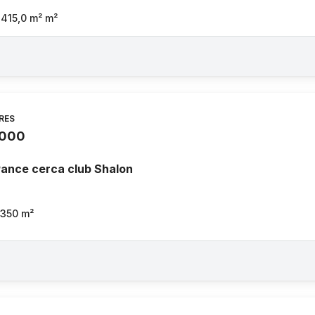
415,0 m²
m²
RES
.000
ance cerca club Shalon
1350
m²