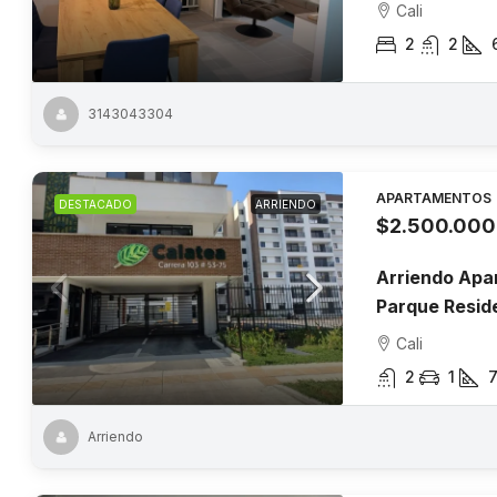
Cali
2
2
3143043304
APARTAMENTOS
DESTACADO
ARRIENDO
$2.500.000
Arriendo Apa
Parque Reside
Cali
2
1
Arriendo