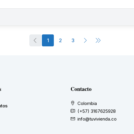
1
2
3
s
Contacto
Colombia
tos
(+57) 3167625928
info@tuvivienda.co