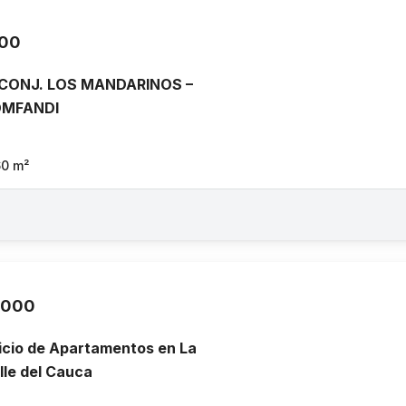
000
 CONJ. LOS MANDARINOS –
OMFANDI
60
m²
.000
icio de Apartamentos en La
alle del Cauca