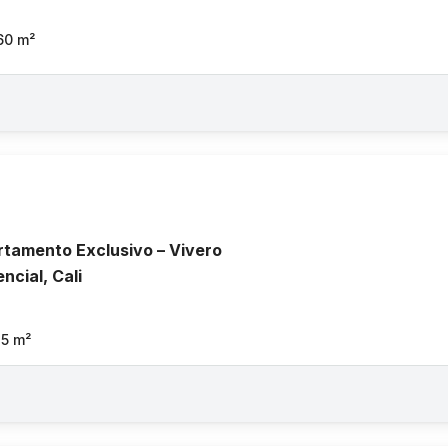
60
m²
rtamento Exclusivo – Vivero
ncial, Cali
75
m²