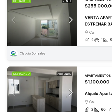
DESTACADO
VENTA
$255.000.
VENTA APAR
ESTRENAR BA
Cali
2
1
Claudia Gonzalez
DESTACADO
ARRIENDO
APARTAMENTOS
$1.100.000
Alquiló Apart
Cali
2
60
m²