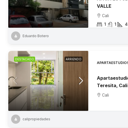
VALLE
Cali
1
1
4
Eduardo Botero
DESTACADO
ARRIENDO
APARTAESTUDIO
Apartaestudi
Teresita, Cali
Cali
calipropiedades