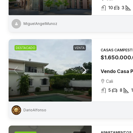
10
3
MiguelAngelMunoz
DESTACADO
VENTA
CASAS CAMPEST
$1.650.000
Vendo Casa P
Cali
5
8
DarioAlfonso
APARTAMENTOS