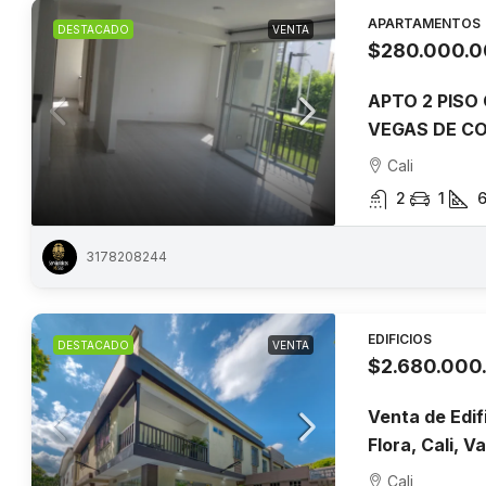
APARTAMENTOS
DESTACADO
VENTA
$280.000.
APTO 2 PISO
VEGAS DE C
Cali
2
1
3178208244
EDIFICIOS
DESTACADO
VENTA
$2.680.000
Venta de Edif
Flora, Cali, V
Cali