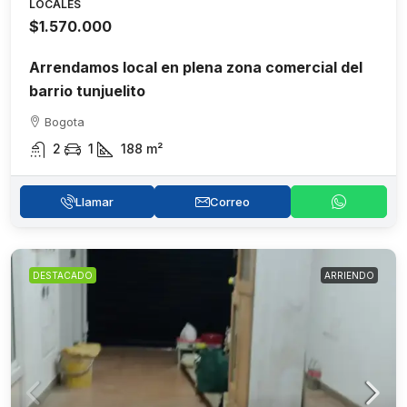
LOCALES
$1.570.000
Arrendamos local en plena zona comercial del
barrio tunjuelito
Bogota
2
1
188
m²
Llamar
Correo
DESTACADO
ARRIENDO