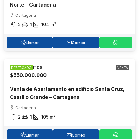
Norte – Cartagena
Cartagena
2
1
104
m²
Llamar
Correo
APARTAMENTOS
DESTACADO
VENTA
$550.000.000
Venta de Apartamento en edificio Santa Cruz,
Castillo Grande – Cartagena
Cartagena
2
1
105
m²
Llamar
Correo