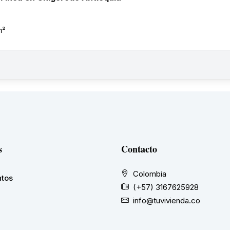
m²
s
Contacto
Colombia
tos
(+57) 3167625928
info@tuvivienda.co