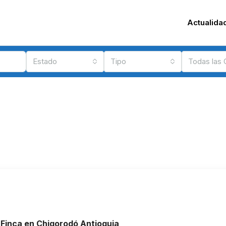
Actualida
Estado
Tipo
Todas las
 Finca en Chigorodó Antioquia