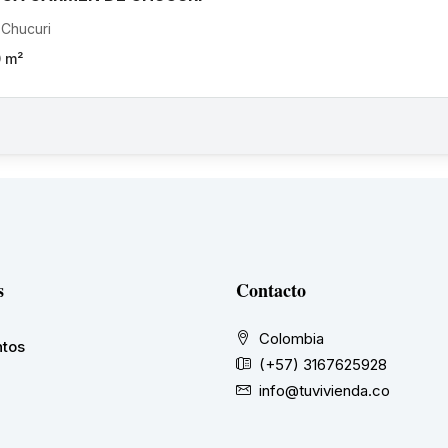
 Chucuri
0
m²
s
Contacto
Colombia
tos
(+57) 3167625928
info@tuvivienda.co