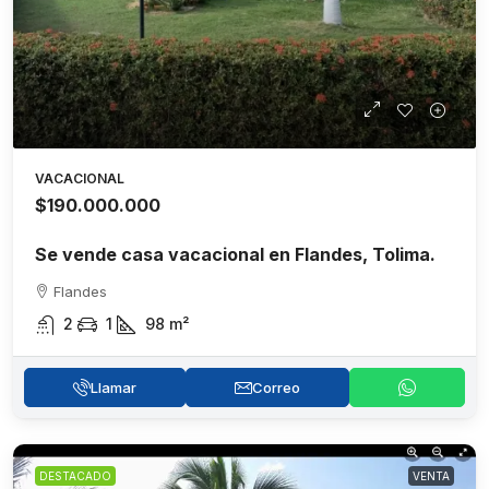
VACACIONAL
$190.000.000
Se vende casa vacacional en Flandes, Tolima.
Flandes
2
1
98
m²
Llamar
Correo
DESTACADO
VENTA