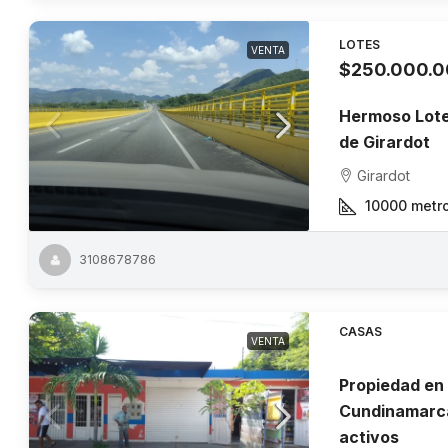
LOTES
VENTA
$250.000.
Hermoso Lote
de Girardot
Girardot
10000 metr
3108678786
CASAS
VENTA
Propiedad en 
Cundinamarca
activos