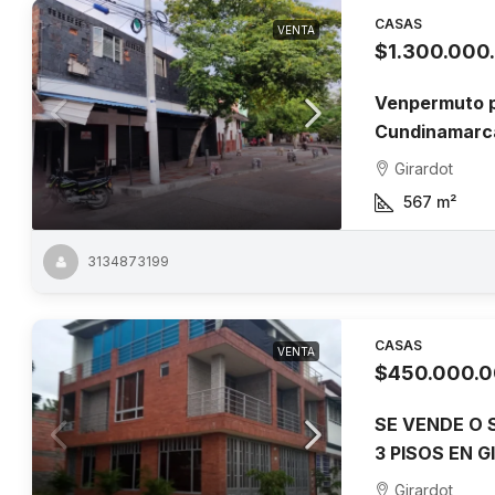
CASAS
VENTA
$1.300.000
Venpermuto p
Cundinamarc
Girardot
567
m²
3134873199
CASAS
VENTA
$450.000.
SE VENDE O 
3 PISOS EN 
Girardot