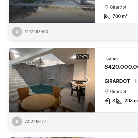
Girardot
700
m²
3107963463
VENTA
CASAS
$420.000.
GIRARDOT –
Girardot
3
298
m
3213715477