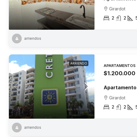
Girardot
2
2
arriendos
ARRIENDO
APARTAMENTOS
$1.200.000
Apartamento 
Girardot
2
2
arriendos