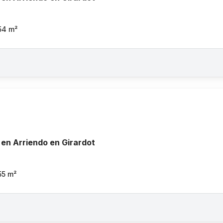
54
m²
en Arriendo en Girardot
55
m²