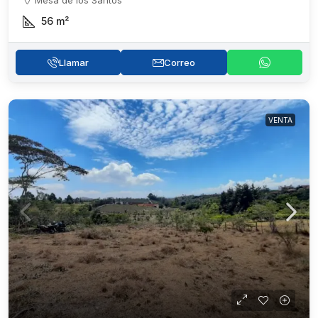
Mesa de los Santos
56
m²
Llamar
Correo
VENTA