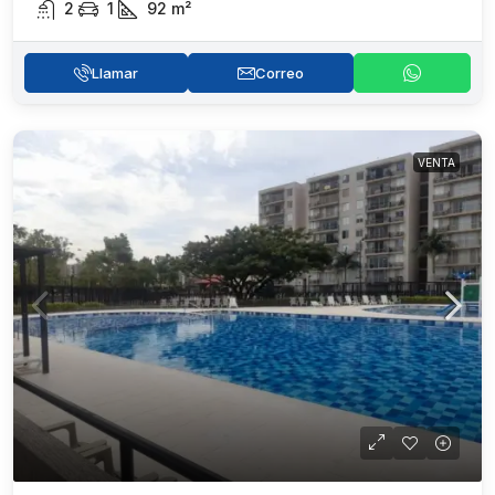
2
1
92
m²
Llamar
Correo
VENTA