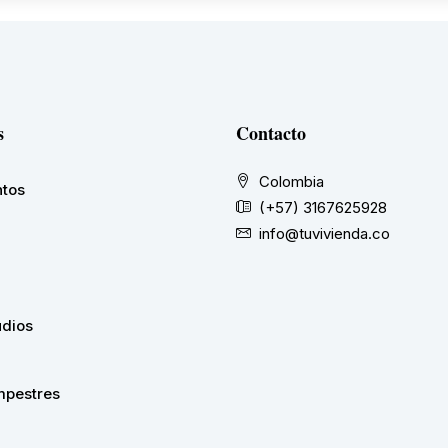
s
Contacto
Colombia
tos
(+57) 3167625928
info@tuvivienda.co
udios
pestres