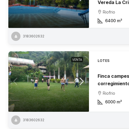
Vereda La Cri
Riofrio
6400
m²
3183602632
VENTA
LOTES
Finca campest
corregimiento
Riofrio
6000
m²
3183602632