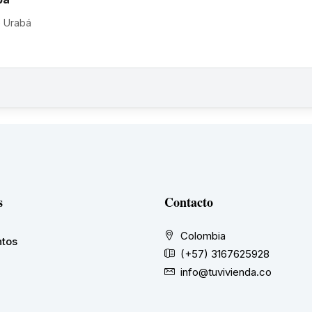
 Urabá
s
Contacto
Colombia
tos
(+57) 3167625928
info@tuvivienda.co