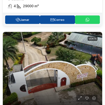
4
29000
m²
Llamar
Correo
VENTA