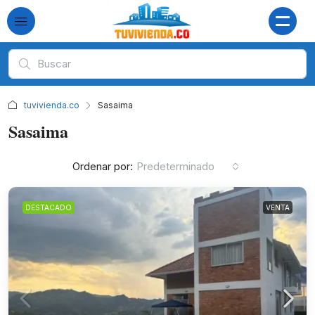
tuvivienda.co
Sasaima
Sasaima
Ordenar por:
Predeterminado
DESTACADO
VENTA