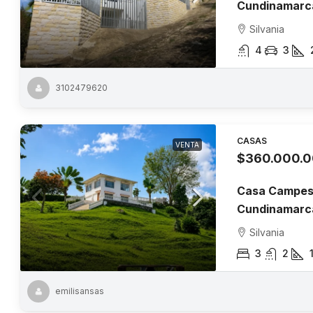
Cundinamarc
Silvania
4
3
3102479620
CASAS
VENTA
$360.000.
Casa Campest
Cundinamarc
Silvania
3
2
emilisansas