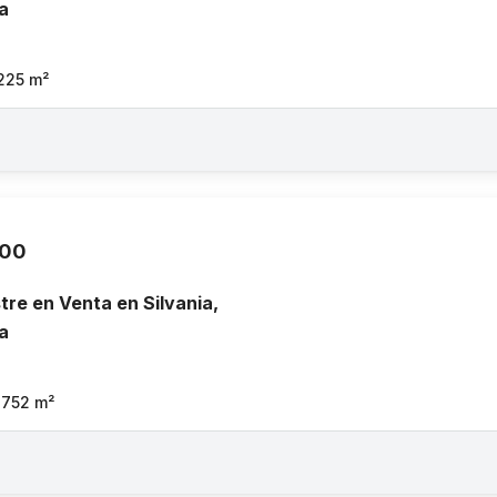
a
225
m²
000
re en Venta en Silvania,
a
1752
m²