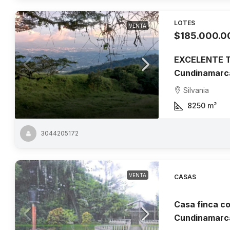
LOTES
VENTA
$185.000.0
EXCELENTE T
Cundinamarc
Silvania
8250
m²
3044205172
VENTA
CASAS
Casa finca co
Cundinamarc