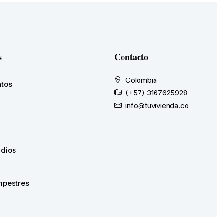
s
Contacto
Colombia
tos
(+57) 3167625928
info@tuvivienda.co
udios
pestres