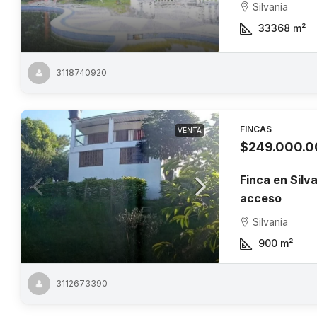
Silvania
33368
m²
3118740920
FINCAS
VENTA
$249.000.
Finca en Silva
acceso
Silvania
900
m²
3112673390