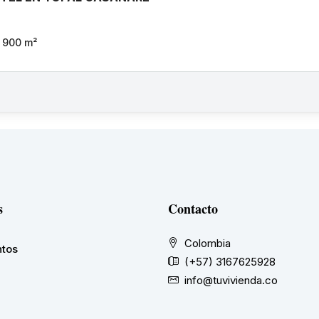
900
m²
s
Contacto
Colombia
tos
(+57) 3167625928
info@tuvivienda.co