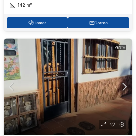
142
m²
Llamar
Correo
VENTA