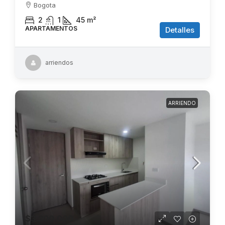
Bogota
2
1
45
m²
APARTAMENTOS
Detalles
arriendos
ARRIENDO
$3.200.000