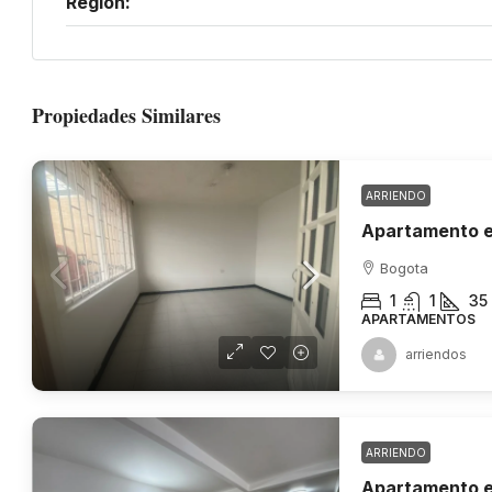
Región:
Propiedades Similares
ARRIENDO
Apartamento e
Bogota
1
1
35
APARTAMENTOS
arriendos
ARRIENDO