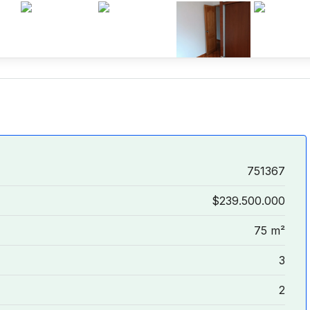
751367
$239.500.000
75 m²
3
2