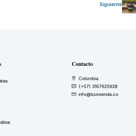
Siguiente
s
Contacto
Colombia
tos
(+57) 3167625928
info@tuvivienda.co
udios