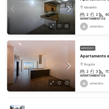
Medellin
2
2
6
APARTAMENTOS
arriendos
ARRIENDO
Bogota
2
3
11
APARTAMENTOS
arriendos