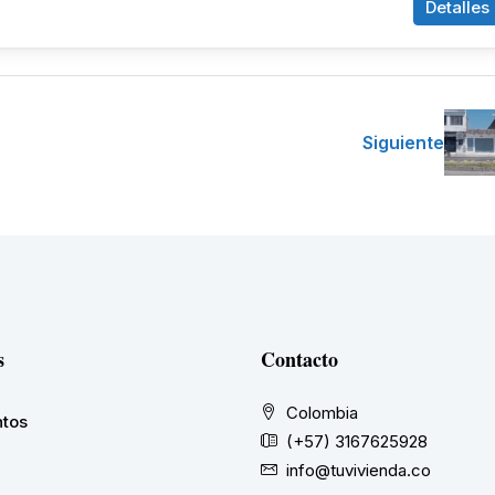
Detalles
Siguiente
s
Contacto
Colombia
tos
(+57) 3167625928
info@tuvivienda.co