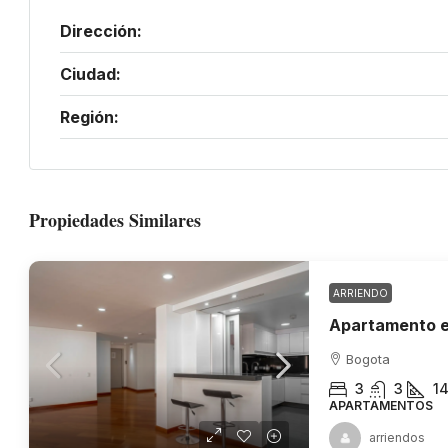
Dirección:
Ciudad:
Región:
Propiedades Similares
ARRIENDO
Bogota
3
3
1
APARTAMENTOS
arriendos