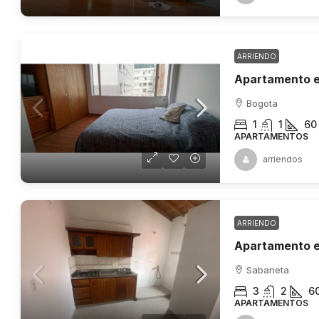
ARRIENDO
Apartamento e
Bogota
1
1
60
APARTAMENTOS
arriendos
ARRIENDO
Sabaneta
3
2
6
APARTAMENTOS