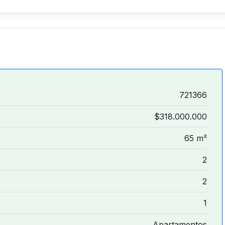
721366
$318.000.000
65 m²
2
2
1
Apartamentos