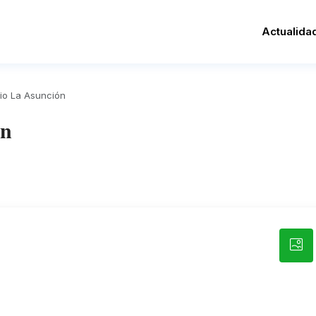
Actualida
io La Asunción
ón