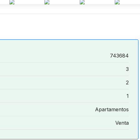
743684
3
2
1
Apartamentos
Venta