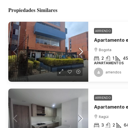
Propiedades Similares
ARRIENDO
Apartamento e
Bogota
2
1
45
APARTAMENTOS
arriendos
ARRIENDO
Apartamento en
Itagüi
3
2
6