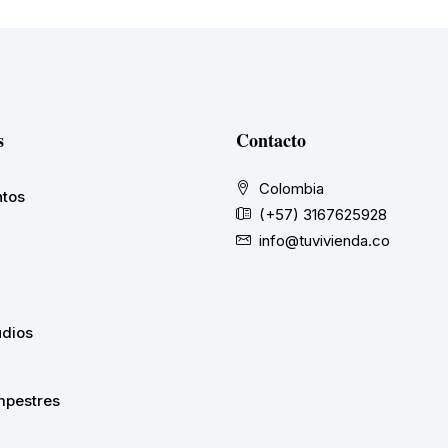
s
Contacto
Colombia
tos
(+57) 3167625928
info@tuvivienda.co
udios
pestres