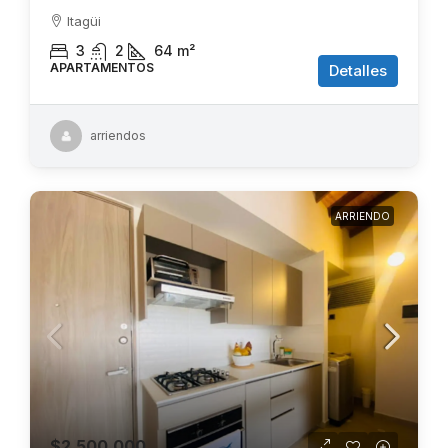
Itagüi
3
2
64
m²
APARTAMENTOS
Detalles
arriendos
ARRIENDO
$2.500.000