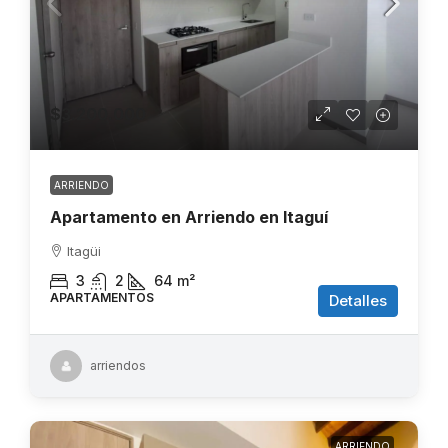
$3.200.000
ARRIENDO
Apartamento en Arriendo en Itaguí
Itagüi
3
2
64
m²
APARTAMENTOS
Detalles
arriendos
ARRIENDO