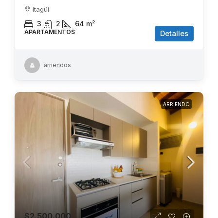
Itagüi
3
2
64
m²
APARTAMENTOS
Detalles
arriendos
ARRIENDO
$2.500.000