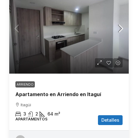
$3.200.000
ARRIENDO
Apartamento en Arriendo en Itaguí
Itagüi
3
2
64
m²
APARTAMENTOS
Detalles