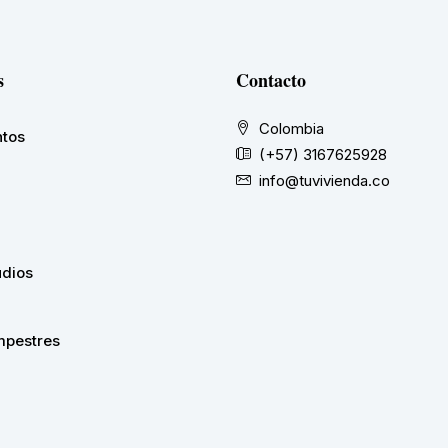
s
Contacto
Colombia
tos
(+57) 3167625928
info@tuvivienda.co
udios
pestres