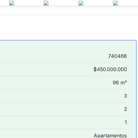
740468
$450.000.000
96 m²
3
2
1
Apartamentos