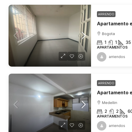
ARRIENDO
Apartamento e
Bogota
1
1
35
APARTAMENTOS
arriendos
ARRIENDO
Medellin
2
2
6
APARTAMENTOS
arriendos