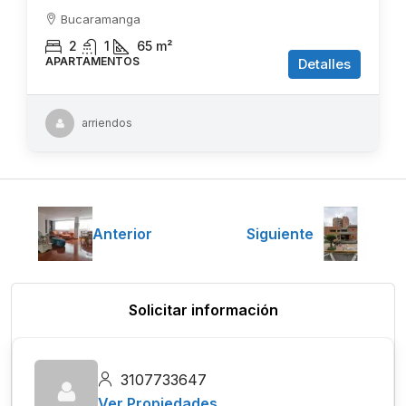
Bucaramanga
2
1
65
m²
APARTAMENTOS
Detalles
arriendos
Anterior
Siguiente
Solicitar información
3107733647
Ver Propiedades