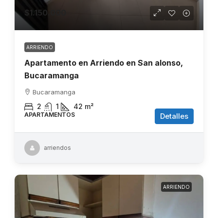
$1.150.000
ARRIENDO
Apartamento en Arriendo en San alonso,
Bucaramanga
Bucaramanga
2
1
42
m²
APARTAMENTOS
Detalles
arriendos
ARRIENDO