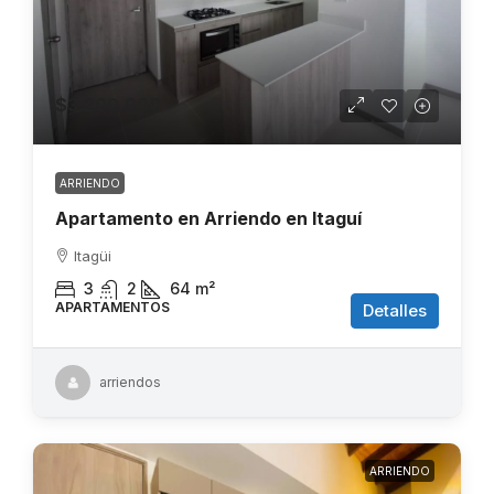
$3.200.000
ARRIENDO
Apartamento en Arriendo en Itaguí
Itagüi
3
2
64
m²
APARTAMENTOS
Detalles
arriendos
ARRIENDO