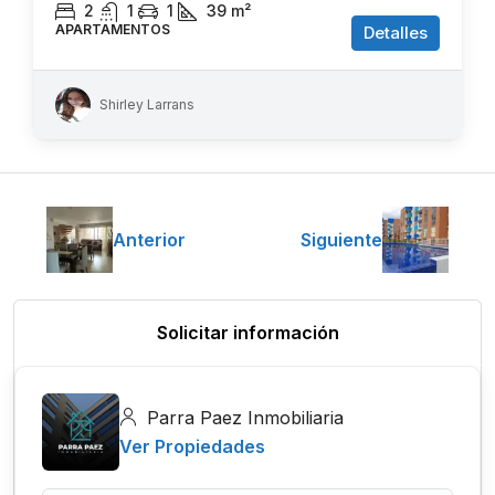
2
1
1
39
m²
APARTAMENTOS
Detalles
Shirley Larrans
Anterior
Siguiente
Solicitar información
Parra Paez Inmobiliaria
Ver Propiedades