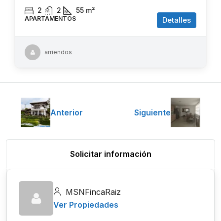
2
2
55
m²
APARTAMENTOS
Detalles
arriendos
Anterior
Siguiente
Solicitar información
MSNFincaRaiz
Ver Propiedades