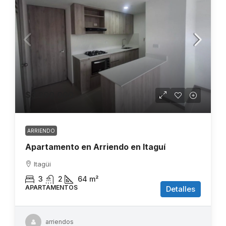
$3.200.000
ARRIENDO
Apartamento en Arriendo en Itaguí
Itagüi
3
2
64
m²
APARTAMENTOS
Detalles
arriendos