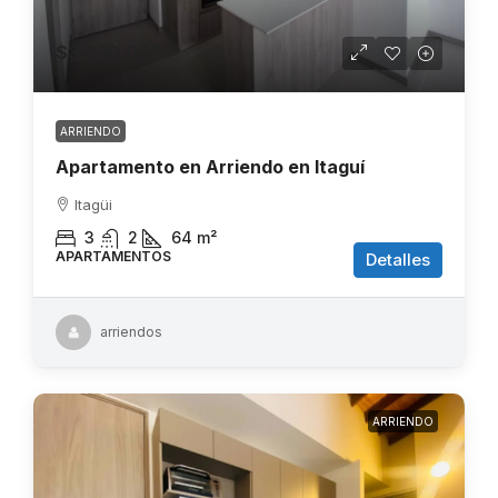
$3.200.000
ARRIENDO
Apartamento en Arriendo en Itaguí
Itagüi
3
2
64
m²
APARTAMENTOS
Detalles
arriendos
ARRIENDO