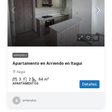
$3.200.000
ARRIENDO
Apartamento en Arriendo en Itaguí
Itagüi
3
2
64
m²
APARTAMENTOS
Detalles
arriendos