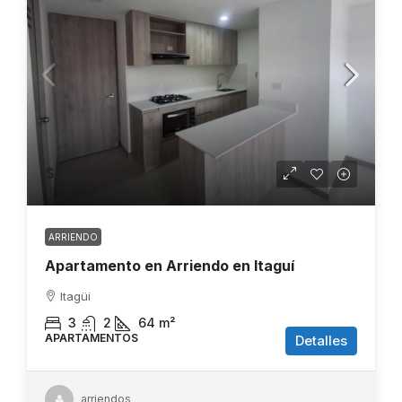
$3.200.000
ARRIENDO
Apartamento en Arriendo en Itaguí
Itagüi
3
2
64
m²
APARTAMENTOS
Detalles
arriendos