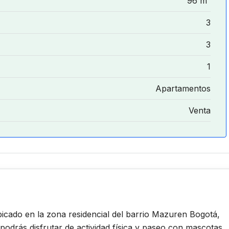
96 m²
3
3
1
Apartamentos
Venta
cado en la zona residencial del barrio Mazuren Bogotá,
drás disfrutar de actividad física y paseo con mascotas.