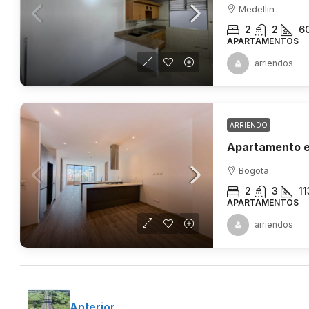
Medellin
2
2
6
APARTAMENTOS
arriendos
ARRIENDO
Bogota
2
3
11
APARTAMENTOS
arriendos
Anterior