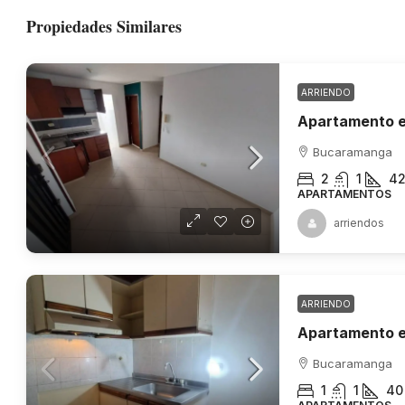
Propiedades Similares
ARRIENDO
Bucaramanga
2
1
4
APARTAMENTOS
arriendos
ARRIENDO
Bucaramanga
1
1
40