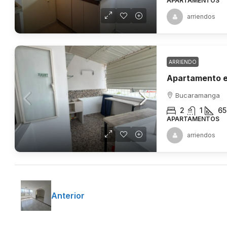
APARTAMENTOS
arriendos
ARRIENDO
Bucaramanga
2
1
65
APARTAMENTOS
arriendos
Anterior