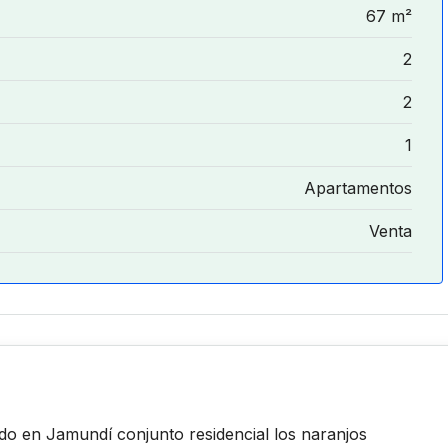
67 m²
2
2
1
Apartamentos
Venta
o en Jamundí conjunto residencial los naranjos