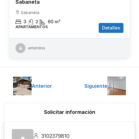
Sabaneta
Sabaneta
3
2
60
m²
APARTAMENTOS
Detalles
arriendos
Anterior
Siguiente
Solicitar información
3102379810