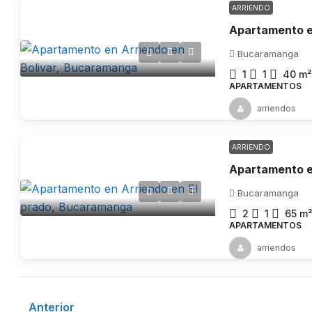
ARRIENDO
Bucaramanga
1
1
40
m²
APARTAMENTOS
arriendos
ARRIENDO
Bucaramanga
2
1
65
m²
APARTAMENTOS
arriendos
Anterior