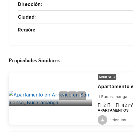
Dirección:
Ciudad:
Región:
Propiedades Similares
ARRIENDO
Bucaramanga
2
1
42
m
APARTAMENTOS
arriendos