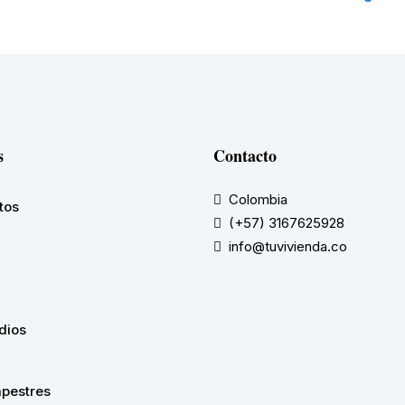
s
Contacto
Colombia
tos
(+57) 3167625928
info@tuvivienda.co
dios
pestres