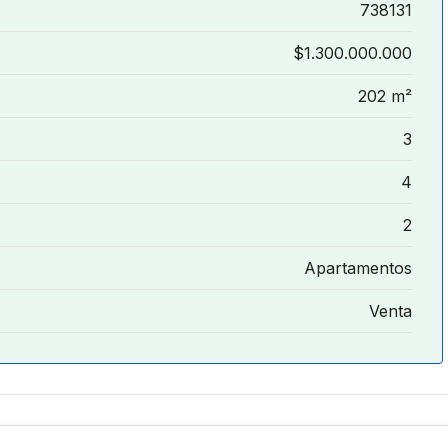
738131
$1.300.000.000
202 m²
3
4
2
Apartamentos
Venta