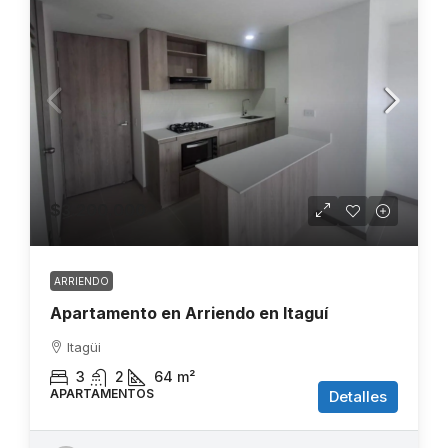
$3.200.000
ARRIENDO
Apartamento en Arriendo en Itaguí
Itagüi
3
2
64
m²
APARTAMENTOS
Detalles