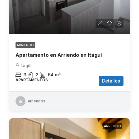
$3.200.000
ARRIENDO
Apartamento en Arriendo en Itaguí
Itagüi
3
2
64
m²
APARTAMENTOS
Detalles
arriendos
ARRIENDO