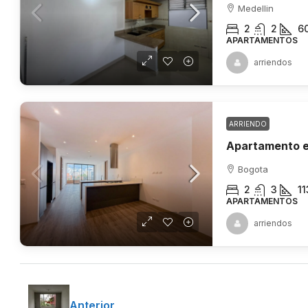
Medellin
2
2
6
APARTAMENTOS
arriendos
ARRIENDO
Bogota
2
3
11
APARTAMENTOS
arriendos
Anterior