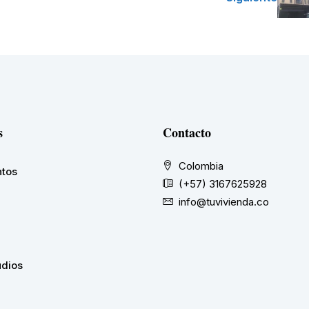
s
Contacto
Colombia
tos
(+57) 3167625928
info@tuvivienda.co
udios