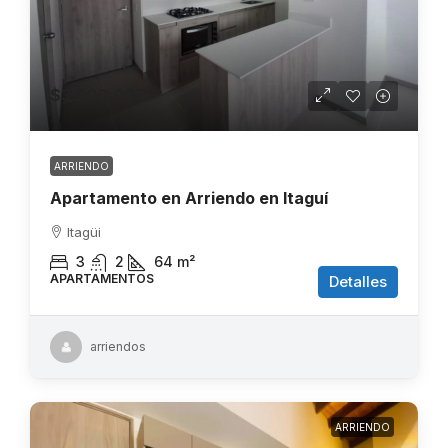
$3.200.000
ARRIENDO
Apartamento en Arriendo en Itaguí
Itagüi
3
2
64
m²
APARTAMENTOS
Detalles
arriendos
ARRIENDO