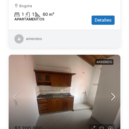
Bogota
1
1
60
m²
APARTAMENTOS
Detalles
arriendos
ARRIENDO
$2.200.000