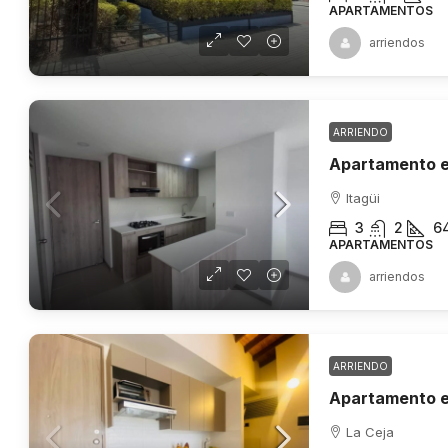
APARTAMENTOS
arriendos
ARRIENDO
Apartamento en
Itagüi
3
2
6
APARTAMENTOS
arriendos
ARRIENDO
Apartamento e
La Ceja