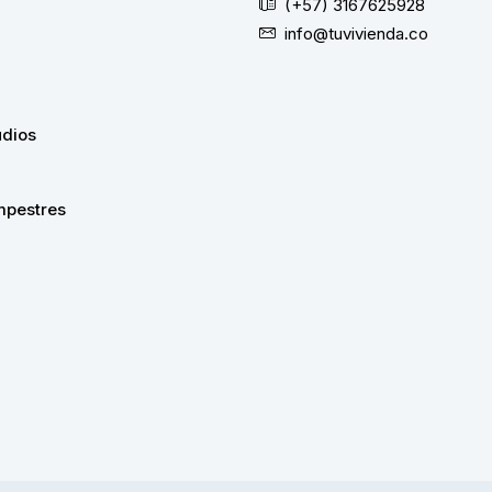
(+57) 3167625928
info@tuvivienda.co
udios
pestres