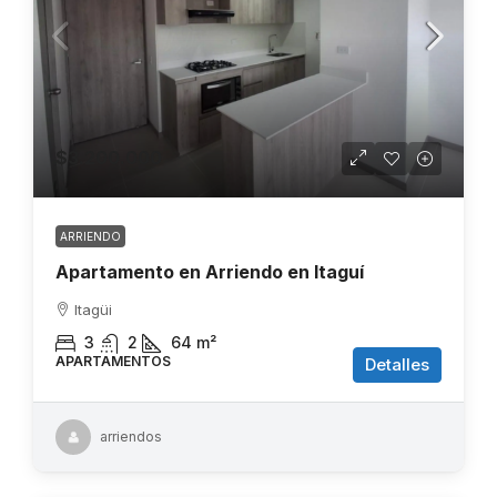
$3.200.000
ARRIENDO
Apartamento en Arriendo en Itaguí
Itagüi
3
2
64
m²
APARTAMENTOS
Detalles
arriendos