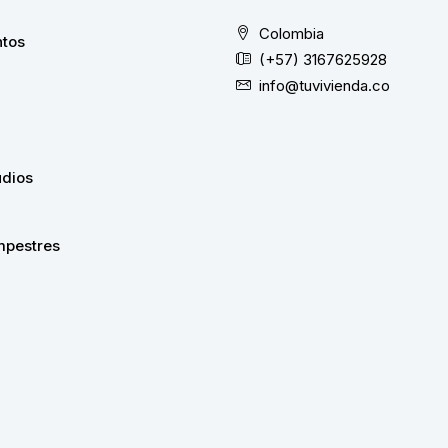
Colombia
tos
(+57) 3167625928
info@tuvivienda.co
udios
pestres