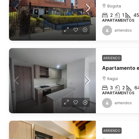
Bogota
2
1
45
APARTAMENTOS
arriendos
ARRIENDO
Apartamento en
Itagüi
3
2
6
APARTAMENTOS
arriendos
ARRIENDO