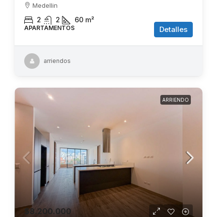
Medellin
2
2
60
m²
APARTAMENTOS
Detalles
arriendos
ARRIENDO
$8.200.000