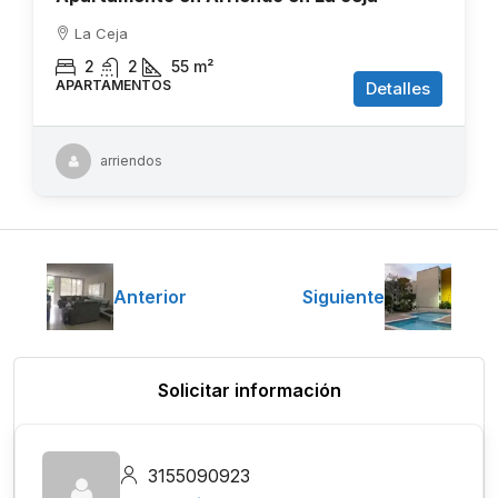
La Ceja
2
2
55
m²
APARTAMENTOS
Detalles
arriendos
Anterior
Siguiente
Solicitar información
3155090923