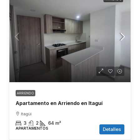
$3.200.000
ARRIENDO
Apartamento en Arriendo en Itaguí
Itagüi
3
2
64
m²
APARTAMENTOS
Detalles