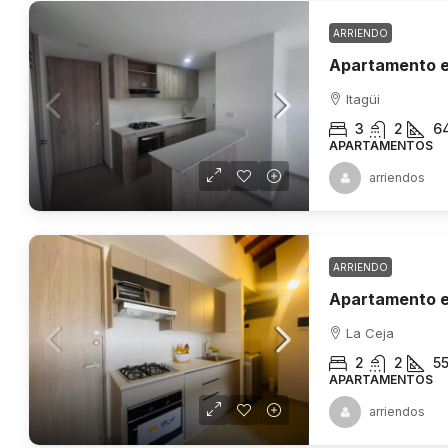
ARRIENDO
Apartamento en
Itagüi
3
2
6
APARTAMENTOS
arriendos
ARRIENDO
Apartamento e
La Ceja
2
2
5
APARTAMENTOS
arriendos