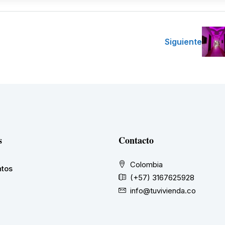
Siguiente
s
Contacto
Colombia
tos
(+57) 3167625928
info@tuvivienda.co