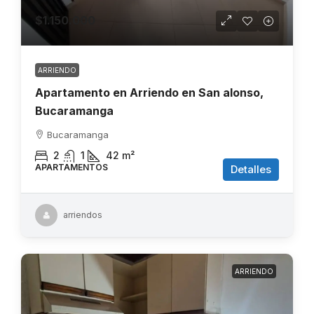
$1.150.000
ARRIENDO
Apartamento en Arriendo en San alonso,
Bucaramanga
Bucaramanga
2
1
42
m²
APARTAMENTOS
Detalles
arriendos
ARRIENDO