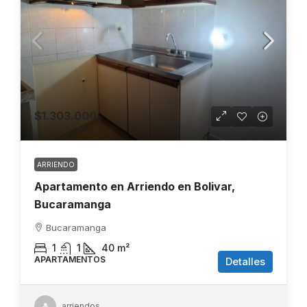
$1.303.000
ARRIENDO
Apartamento en Arriendo en Bolivar,
Bucaramanga
Bucaramanga
1
1
40
m²
APARTAMENTOS
Detalles
arriendos