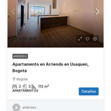
$8.200.000
ARRIENDO
Apartamento en Arriendo en Usaquen,
Bogotá
Bogota
2
3
113
m²
APARTAMENTOS
Detalles
arriendos