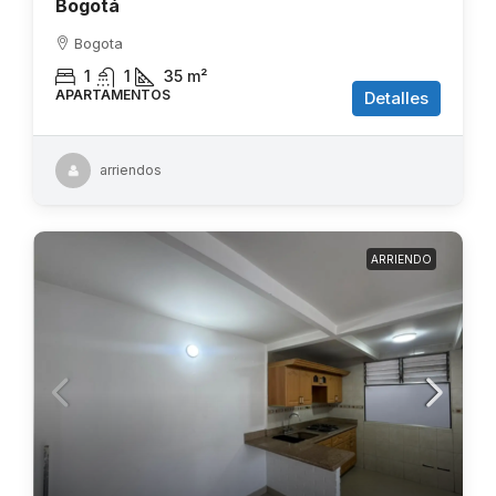
Bogotá
Bogota
1
1
35
m²
APARTAMENTOS
Detalles
arriendos
ARRIENDO