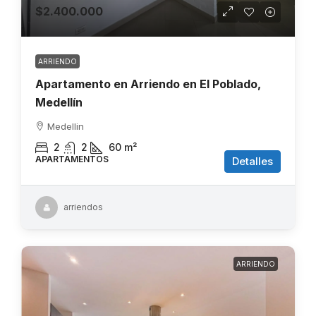
$2.400.000
ARRIENDO
Apartamento en Arriendo en El Poblado,
Medellín
Medellin
2
2
60
m²
APARTAMENTOS
Detalles
arriendos
ARRIENDO