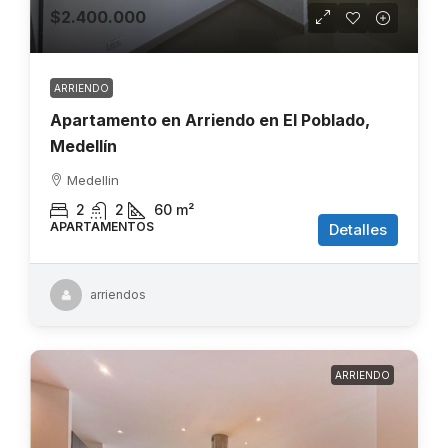
$2.400.000
ARRIENDO
Apartamento en Arriendo en El Poblado,
Medellín
Medellin
2
2
60
m²
APARTAMENTOS
Detalles
arriendos
ARRIENDO