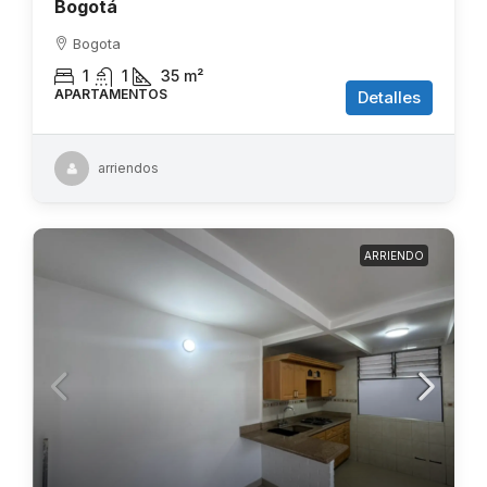
Bogotá
Bogota
1
1
35
m²
APARTAMENTOS
Detalles
arriendos
ARRIENDO