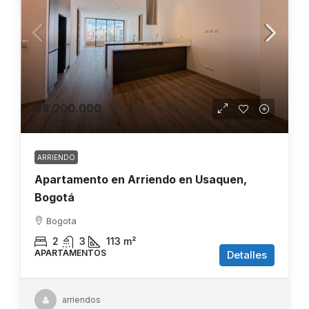
$8.200.000
ARRIENDO
Apartamento en Arriendo en Usaquen,
Bogotá
Bogota
2
3
113
m²
APARTAMENTOS
Detalles
arriendos