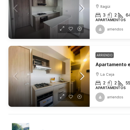
Itagüi
3
2
6
APARTAMENTOS
arriendos
ARRIENDO
Apartamento e
La Ceja
2
2
5
APARTAMENTOS
arriendos