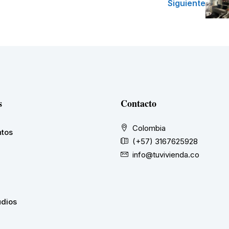
Siguiente
s
Contacto
Colombia
tos
(+57) 3167625928
info@tuvivienda.co
udios